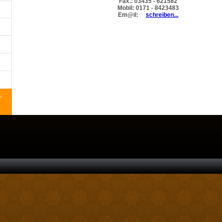
Fax.: 03435 - 621582
Mobil: 0171 - 8423483
Em@il:
schreiben...
r