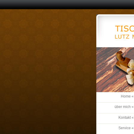
Home «
über mich «
Kontakt «
Service «