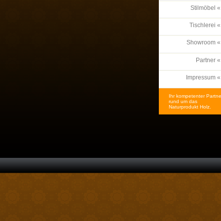
Stilmöbel «
Tischlerei «
Showroom «
Partner «
Impressum «
Ihr kompetenter Partne
rund um das
Naturprodukt Holz.